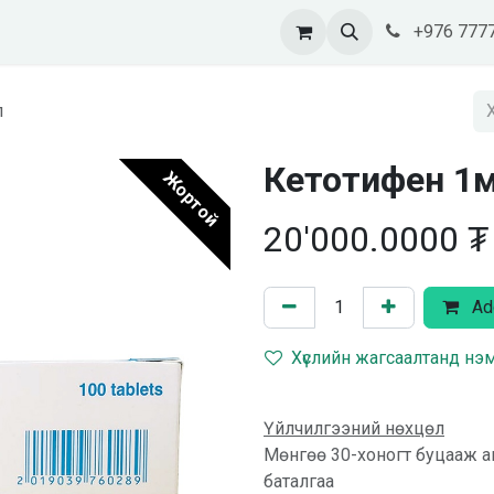
тэй холбогдох
+976 777
л
Кетотифен 1
Жортой
20'000.0000
₮
Add
Хүслийн жагсаалтанд нэ
Үйлчилгээний нөхцөл
Мөнгөө 30-хоногт буцааж а
баталгаа