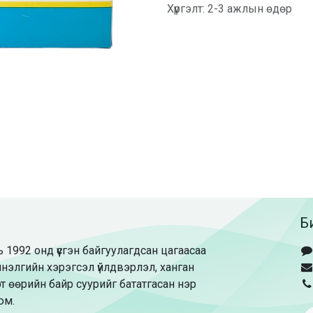
Хүргэлт: 2-3 ажлын өдөр
Б
 1992 онд үүсгэн байгуулагдсан цагаасаа
нэлгийн хэрэгсэл үйлдвэрлэл, ханган
т өөрийн байр суурийг бататгасан нэр
юм.