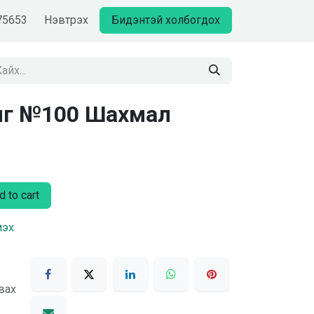
75653
Нэвтрэх
Бидэнтэй холбогдох
мг №100 Шахмал
 to cart
мэх
вах