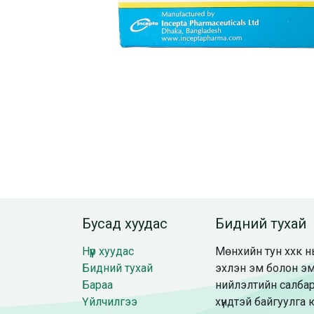
Бусад хуудас
Бидний тухай
Нүүр хуудас
Мөнхийн тун ххк нь
Бидний тухай
эхлэн эм болон эм
Бараа
нийлэлтийн салбар
Үйлчилгээ
хүндтэй байгуулга 