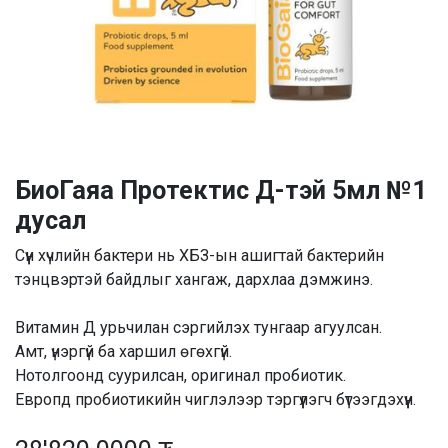
БиоГаяа Протектис Д-тэй 5мл №1
дусал
Сүүн хүчлийн бактери нь ХБЗ-ын ашигтай бактерийн
тэнцвэртэй байдлыг хангаж, дархлаа дэмжинэ.
Витамин Д урьчилан сэргийлэх тунгаар агуулсан.
Амт, үнэргүй ба харшил өгөхгүй.
Нотолгоонд суурилсан, оригинал пробиотик.
Европд пробиотикийн чиглэлээр тэргүүлэгч бүтээгдэхүүн.