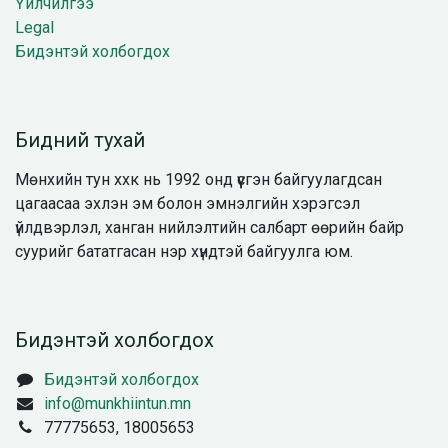
Үйлчилгээ
Legal
Бидэнтэй холбогдох
Бидний тухай
Мөнхийн тун ххк нь 1992 онд үүсгэн байгуулагдсан
цагаасаа эхлэн эм болон эмнэлгийн хэрэгсэл
үйлдвэрлэл, ханган нийлэлтийн салбарт өөрийн байр
суурийг бататгасан нэр хүндтэй байгуулга юм.
Бидэнтэй холбогдох
Бидэнтэй холбогдох
info@munkhiintun.mn
77775653, 18005653