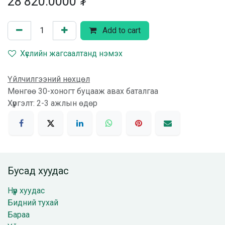
28'820.0000
₮
Add to cart
Хүслийн жагсаалтанд нэмэх
Үйлчилгээний нөхцөл
Мөнгөө 30-хоногт буцааж авах баталгаа
Хүргэлт: 2-3 ажлын өдөр
Бусад хуудас
Нүүр хуудас
Бидний тухай
Бараа