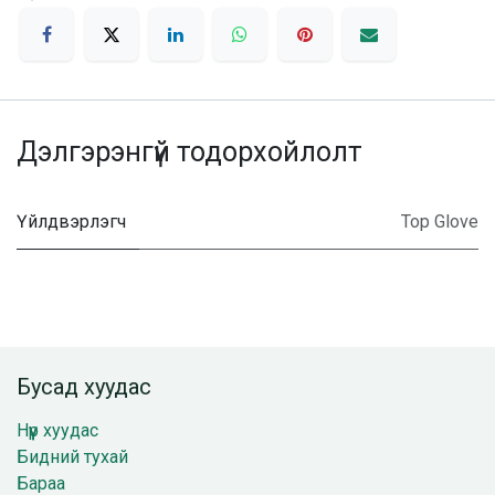
Дэлгэрэнгүй тодорхойлолт
Үйлдвэрлэгч
Top Glove
Бусад хуудас
Нүүр хуудас
Бидний тухай
Бараа