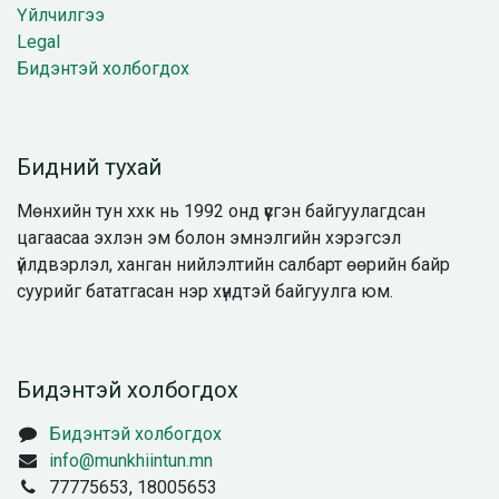
Үйлчилгээ
Legal
Бидэнтэй холбогдох
Бидний тухай
Мөнхийн тун ххк нь 1992 онд үүсгэн байгуулагдсан
цагаасаа эхлэн эм болон эмнэлгийн хэрэгсэл
үйлдвэрлэл, ханган нийлэлтийн салбарт өөрийн байр
суурийг бататгасан нэр хүндтэй байгуулга юм.
Бидэнтэй холбогдох
Бидэнтэй холбогдох
info@munkhiintun.mn
77775653, 18005653