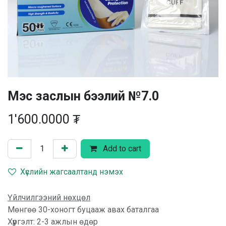
Мэс заслын бээлий №7.0
1'600.0000
₮
Add to cart
Хүслийн жагсаалтанд нэмэх
Үйлчилгээний нөхцөл
Мөнгөө 30-хоногт буцааж авах баталгаа
Хүргэлт: 2-3 ажлын өдөр