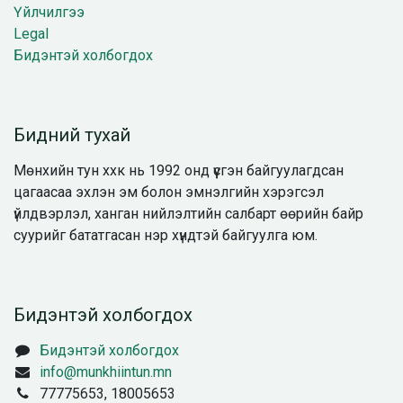
Үйлчилгээ
Legal
Бидэнтэй холбогдох
Бидний тухай
Мөнхийн тун ххк нь 1992 онд үүсгэн байгуулагдсан
цагаасаа эхлэн эм болон эмнэлгийн хэрэгсэл
үйлдвэрлэл, ханган нийлэлтийн салбарт өөрийн байр
суурийг бататгасан нэр хүндтэй байгуулга юм.
Бидэнтэй холбогдох
Бидэнтэй холбогдох
info@munkhiintun.mn
77775653, 18005653