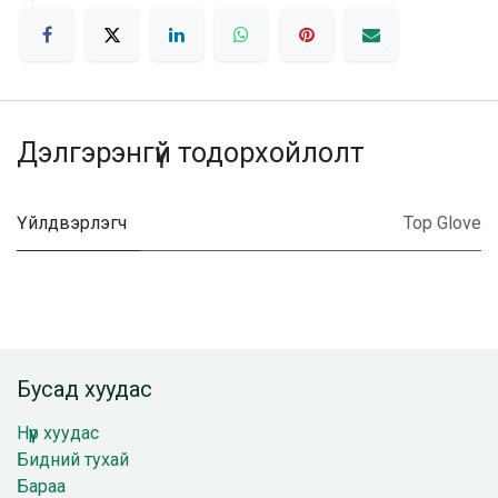
Дэлгэрэнгүй тодорхойлолт
Үйлдвэрлэгч
Top Glove
Бусад хуудас
Нүүр хуудас
Бидний тухай
Бараа