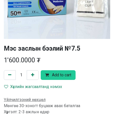
Мэс заслын бээлий №7.5
1'600.0000
₮
Add to cart
Хүслийн жагсаалтанд нэмэх
Үйлчилгээний нөхцөл
Мөнгөө 30-хоногт буцааж авах баталгаа
Хүргэлт: 2-3 ажлын өдөр