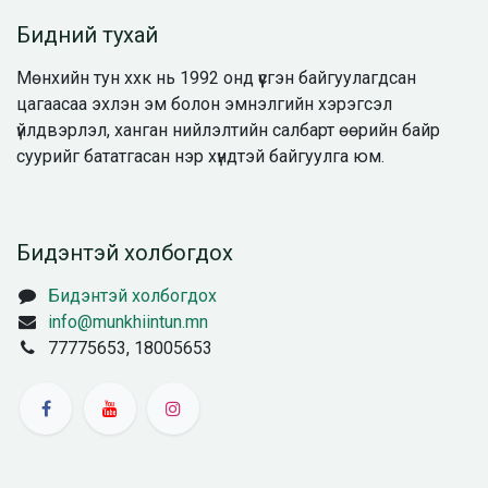
Бидний тухай
Мөнхийн тун ххк нь 1992 онд үүсгэн байгуулагдсан
цагаасаа эхлэн эм болон эмнэлгийн хэрэгсэл
үйлдвэрлэл, ханган нийлэлтийн салбарт өөрийн байр
суурийг бататгасан нэр хүндтэй байгуулга юм.
Бидэнтэй холбогдох
Бидэнтэй холбогдох
info@munkhiintun.mn
77775653, 18005653