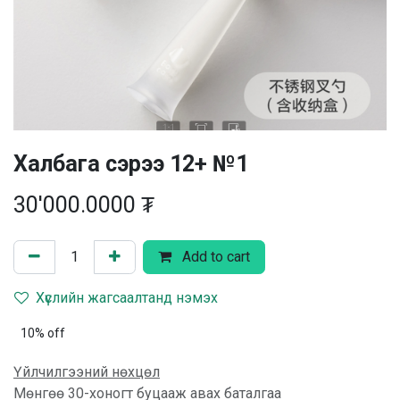
Халбага сэрээ 12+ №1
30'000.0000
₮
Add to cart
Хүслийн жагсаалтанд нэмэх
10% off
Үйлчилгээний нөхцөл
Мөнгөө 30-хоногт буцааж авах баталгаа