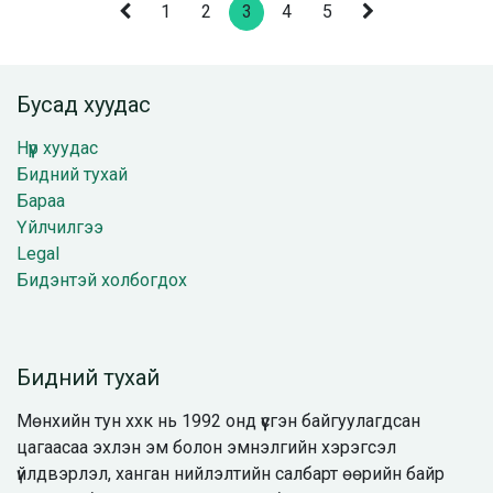
1
2
3
4
5
Бусад хуудас
Нүүр хуудас
Бидний тухай
Бараа
Үйлчилгээ
Legal
Бидэнтэй холбогдох
Бидний тухай
Мөнхийн тун ххк нь 1992 онд үүсгэн байгуулагдсан
цагаасаа эхлэн эм болон эмнэлгийн хэрэгсэл
үйлдвэрлэл, ханган нийлэлтийн салбарт өөрийн байр