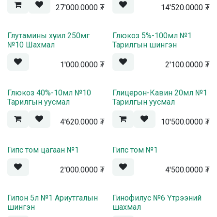
27'000.0000
₮
14'520.0000
₮
Жортой
Глутамины хүчил 250мг
Глюкоз 5%-100мл №1
№10 Шахмал
Тарилгын шингэн
1'000.0000
₮
2'100.0000
₮
Жортой
Жортой
Глюкоз 40%-10мл №10
Глицерон-Кавин 20мл №1
Тарилгын уусмал
Тарилгын уусмал
4'620.0000
₮
10'500.0000
₮
Гипс том цагаан №1
Гипс том №1
2'000.0000
₮
4'500.0000
₮
Гипон 5л №1 Ариутгалын
Гинофилус №6 Үтрээний
шингэн
шахмал