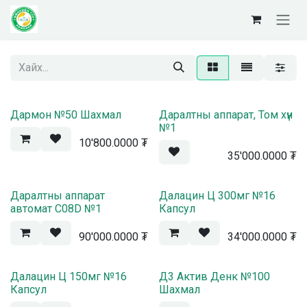
Skip to Content
Дармон №50 Шахмал
Даралтны аппарат, Том хүн
№1
10'800.0000
₮
35'000.0000
₮
Жортой
Даралтны аппарат
Далацин Ц 300мг №16
автомат C08D №1
Капсул
90'000.0000
₮
34'000.0000
₮
Жортой
Далацин Ц 150мг №16
Д3 Актив Денк №100
Капсул
Шахмал