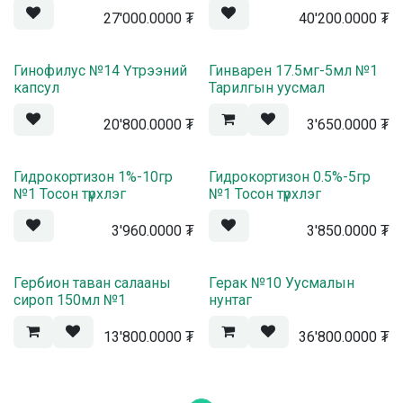
27'000.0000
₮
40'200.0000
₮
Жортой
Гинофилус №14 Үтрээний
Гинварен 17.5мг-5мл №1
капсул
Тарилгын уусмал
20'800.0000
₮
3'650.0000
₮
Жортой
Жортой
Гидрокортизон 1%-10гр
Гидрокортизон 0.5%-5гр
№1 Тосон түрхлэг
№1 Тосон түрхлэг
3'960.0000
₮
3'850.0000
₮
Гербион таван салааны
Герак №10 Уусмалын
сироп 150мл №1
нунтаг
13'800.0000
₮
36'800.0000
₮